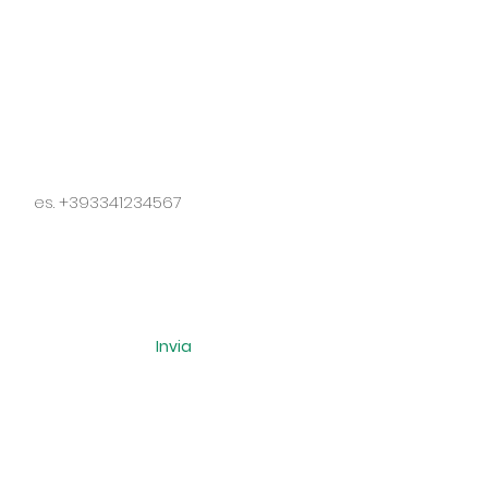
se si desidera essere ricontattati
senza impegno
Nome
Telefono
Email
Invia