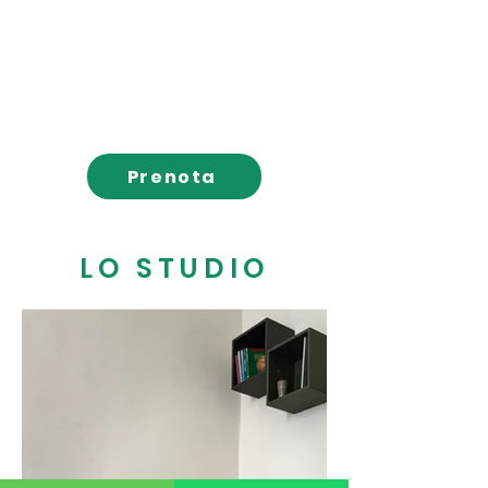
consultazioni brevi, certificazioni,
supporto alla genitorialità,
sostegno psicologico in età
adulta
Prenota
LO STUDIO