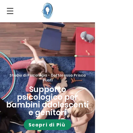
Studio di Psicologia - Dottoressa Prisca
Puoti
Supporto
psicologico per
bambini adolescenti
e genitori
Scopri di Più